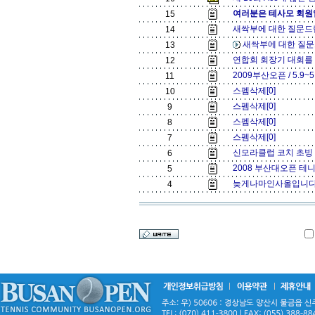
여러분은 테사모 회원
15
새싹부에 대한 질문드립
14
새싹부에 대한 질문
13
연합회 회장기 대회를 마치면서
12
2009부산오픈 / 5.9~5
11
스펨삭제[0]
10
스펨삭제[0]
9
스펨삭제[0]
8
스펨삭제[0]
7
신모라클럽 코치 초빙 
6
2008 부산대오픈 테
5
늦게나마인사올입니다
4