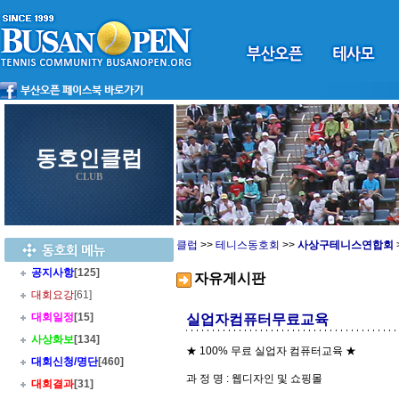
동호인클럽
CLUB
클럽
>>
테니스동호회
>>
사상구테니스연합회
공지사항
[125]
자유게시판
대회요강
[61]
대회일정
[15]
실업자컴퓨터무료교육
사상화보
[134]
★ 100% 무료 실업자 컴퓨터교육 ★
대회신청/명단
[460]
과 정 명 : 웹디자인 및 쇼핑몰
대회결과
[31]