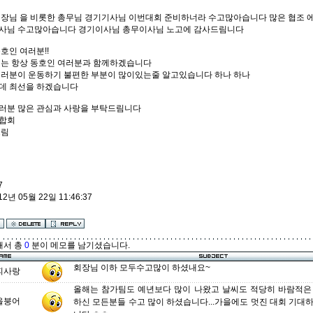
회장님 을 비롯한 총무님 경기기사님 이번대회 준비하너라 수고많아습니다 많은 협조 
사님 수고많아습니다 경기이사님 총무이사님 노고에 감사드림니다
호인 여러분!!
에는 항상 동호인 여러분과 함께하겠습니다
여러분이 운동하기 불편한 부분이 많이있는줄 알고있습니다 하나 하나
데 최선을 하겠습니다
러분 많은 관심과 사랑을 부탁드림니다
합회
드림
7
12년 05월 22일 11:46:37
해서 총
0
분이 메모를 남기셨습니다.
회장님 이하 모두수고많이 하셨내요~
피사랑
올해는 참가팀도 예년보다 많이 나왔고 날씨도 적당히 바람적은
을붕어
하신 모든분들 수고 많이 하셨습니다...가을에도 멋진 대회 기대