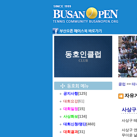
동호인클럽
CLUB
클럽
>>
테
공지사항
[125]
자유
대회요강
[61]
대회일정
[15]
사상구
사상화보
[134]
사상구 
대회신청/명단
[460]
사상구 
대회결과
[31]
무더운 