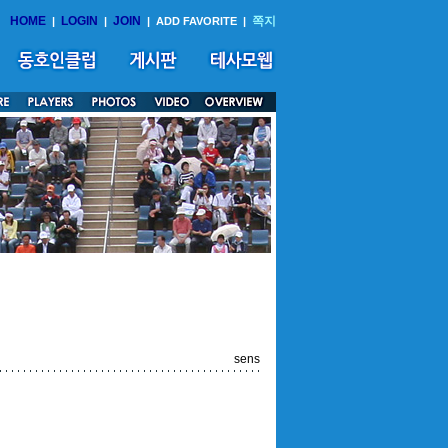
HOME
LOGIN
JOIN
쪽지
|
|
|
ADD FAVORITE
|
sens