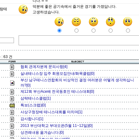
니다.ㅎㅎ
덕분에 좋은 공기속에서 즐거운 경기를 가졌답니다.
랑테
고생하셨습니다.
: 63 건
협회 관계자분께 문의사항[4]
실내테니스장 입주 회원모집안내/화목클럽[0]
부산 남구테니스연합회의 비상적인 결정 여러분은 어떻게 생각하십니
까?[0]
제12회 부산Ace배 전국동호인 테니스대회[0]
삼락테니스클럽[1]
특보(스크랩)[0]
사상구청장배 테니스대회를 마치며[1]
감사합니다[1]
2013 부산대학교 부대오픈(5월 11~12일)[0]
상견례내용 옮겨습니다.[0]