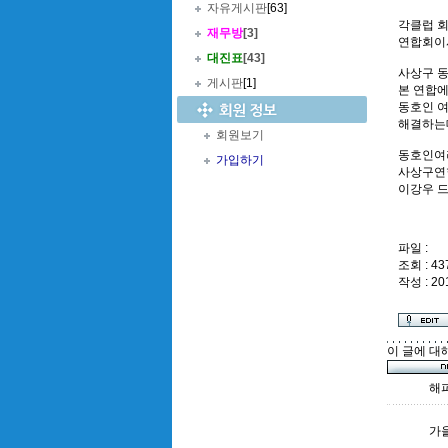
자유게시판
[63]
각클럽 
재무방
[3]
연합회이
대진표
[43]
사상구 동
게시판
[1]
본 연합
동호인 
해결하는
회원보기
동호인여
가입하기
사상구연
이강우 
파일 :
조회 : 43
작성 : 20
이 글에 대
해
가