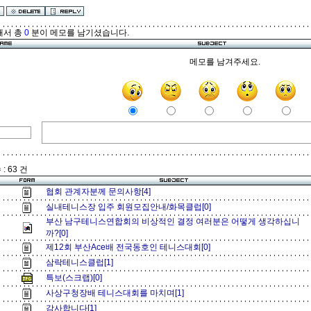
해서 총
0
분이 메모를 남기셨습니다.
메모를 남겨주세요.
: 63 건
협회 관계자분께 문의사항[4]
실내테니스장 입주 회원모집안내/화목클럽[0]
부산 남구테니스연합회의 비상적인 결정 여러분은 어떻게 생각하십니
까?[0]
제12회 부산Ace배 전국동호인 테니스대회[0]
삼락테니스클럽[1]
특보(스크랩)[0]
사상구청장배 테니스대회를 마치며[1]
감사합니다[1]