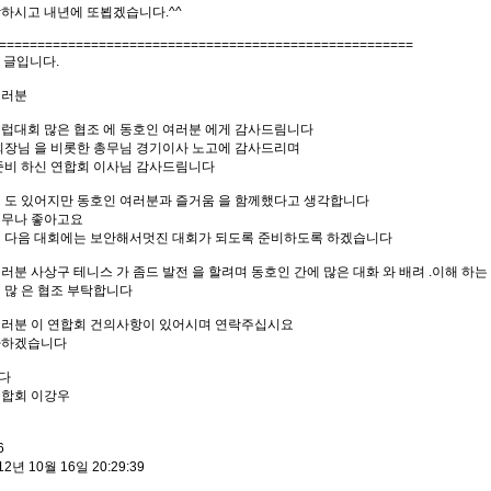
하시고 내년에 또뵙겠습니다.^^
======================================================
의 글입니다.
여러분
럽대회 많은 협조 에 동호인 여러분 에게 감사드림니다
회장님 을 비롯한 총무님 경기이사 노고에 감사드리며
준비 하신 연합회 이사님 감사드림니다
 도 있어지만 동호인 여러분과 즐거움 을 함께했다고 생각합니다
너무나 좋아고요
점 다음 대회에는 보안해서멋진 대회가 되도록 준비하도록 하겠습니다
러분 사상구 테니스 가 좀드 발전 을 할려며 동호인 간에 많은 대화 와 배려 .이해 하
 많 은 협조 부탁합니다
여러분 이 연합회 건의사항이 있어시며 연락주십시요
다하겠습니다
다
연합회 이강우
6
12년 10월 16일 20:29:39