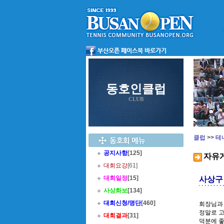
동호인클럽
CLUB
클럽
>>
테
공지사항
[125]
자유
대회요강
[61]
대회일정
[15]
사상구
사상화보
[134]
대회신청/명단
[460]
회장님과
정말로 
대회결과
[31]
덕분에 좋