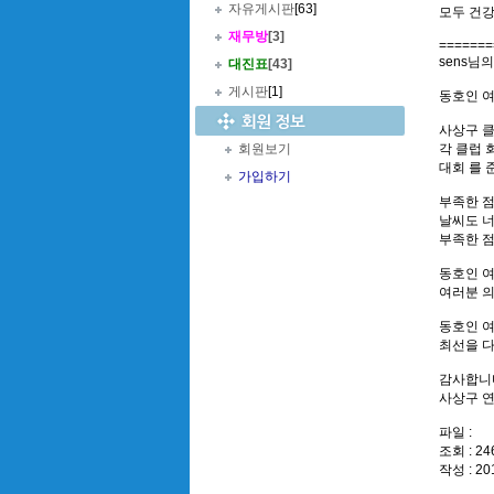
자유게시판
[63]
모두 건강
재무방
[3]
=======
sens님
대진표
[43]
게시판
[1]
동호인 
사상구 클
회원보기
각 클럽 
대회 를 
가입하기
부족한 점
날씨도 
부족한 
동호인 여
여러분 의
동호인 
최선을 
감사합니
사상구 
파일 :
조회 : 24
작성 : 20