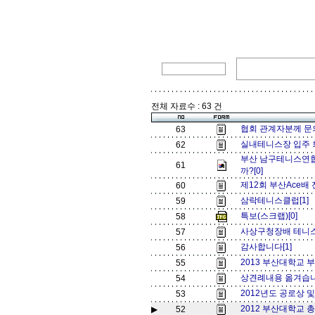
전체 자료수 : 63 건
협회 관계자분께 문
63
실내테니스장 입주 
62
부산 남구테니스연합
61
까?[0]
제12회 부산Ace배
60
삼락테니스클럽[1]
59
특보(스크랩)[0]
58
사상구청장배 테니스
57
감사합니다[1]
56
2013 부산대학교 부
55
상견례내용 옮겨습니
54
2012년도 공로상 및
53
2012 부산대학교 총
▶
52