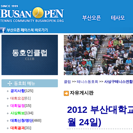
동호인클럽
CLUB
클럽
>>
테니스동호회
>>
사상구테니스연합
공지사항
[125]
자유게시판
대회요강
[61]
대회일정
[15]
2012 부산대학
사상화보
[134]
월 24일)
대회신청/명단
[460]
대회결과
[31]