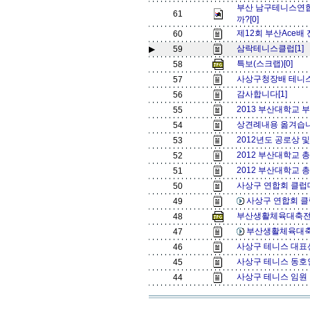
부산 남구테니스연합
61
까?[0]
제12회 부산Ace배
60
삼락테니스클럽[1]
▶
59
특보(스크랩)[0]
58
사상구청장배 테니스
57
감사합니다[1]
56
2013 부산대학교 부
55
상견례내용 옮겨습니
54
2012년도 공로상 및
53
2012 부산대학교 총
52
2012 부산대학교 총장
51
사상구 연합회 클럽대
50
사상구 연합회 클
49
부산생활체육대축전[
48
부산생활체육대축
47
사상구 테니스 대표
46
사상구 테니스 동호인
45
사상구 테니스 임원
44