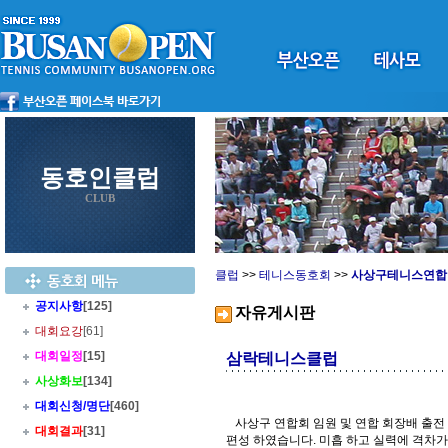
동호인클럽
CLUB
클럽
>>
테니스동호회
>>
사상구테니스연합
공지사항
[125]
자유게시판
대회요강
[61]
대회일정
[15]
삼락테니스클럽
사상화보
[134]
대회신청/명단
[460]
사상구 연합회 임원 및 연합 회장배 출전 
대회결과
[31]
편성 하였습니다. 미흡 하고 실력에 격차가