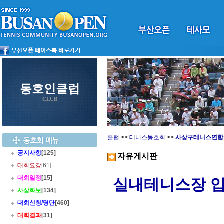
동호인클럽
CLUB
클럽
>>
테니스동호회
>>
사상구테니스연합
공지사항
[125]
자유게시판
대회요강
[61]
대회일정
[15]
실내테니스장 
사상화보
[134]
대회신청/명단
[460]
대회결과
[31]