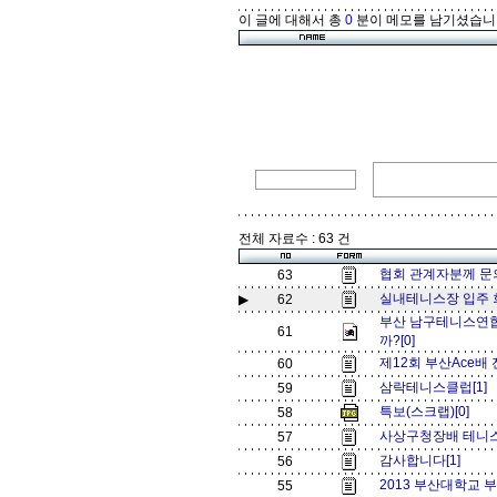
이 글에 대해서 총
0
분이 메모를 남기셨습니
전체 자료수 : 63 건
협회 관계자분께 문
63
실내테니스장 입주 
▶
62
부산 남구테니스연합
61
까?[0]
제12회 부산Ace배
60
삼락테니스클럽[1]
59
특보(스크랩)[0]
58
사상구청장배 테니스
57
감사합니다[1]
56
2013 부산대학교 부
55