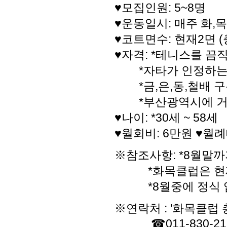
♥모집인원: 5~8명
♥운동일시: 매주 화,목
♥코트면수: 현재2면 
♥자격: *테니스를 
*자타가 인정하는 
*금,은,동,철배 구
*부산광역시에 거
♥나이: *30세 ~ 58세
♥월회비: 6만원 ♥월
※참조사항: *8월말
*화목클럽은 현재 
*8월중에 정식 입주
※연락처 : '화목클럽
☎011-830-21