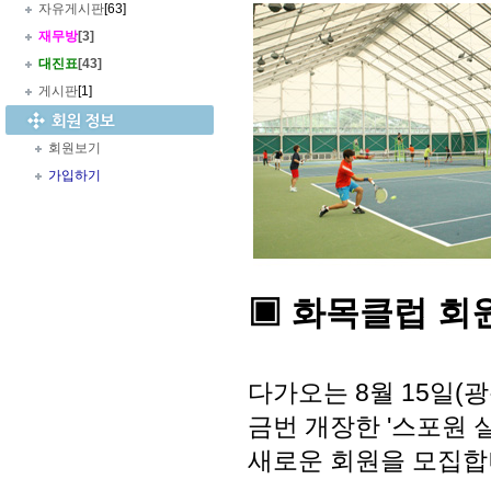
자유게시판
[63]
재무방
[3]
대진표
[43]
게시판
[1]
회원보기
가입하기
▣ 화목클럽 회
다가오는 8월 15일(
금번 개장한 '스포원
새로운 회원을 모집합