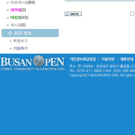
자유게시판
[63]
재무방
[3]
대진표
[43]
게시판
[1]
회원보기
가입하기