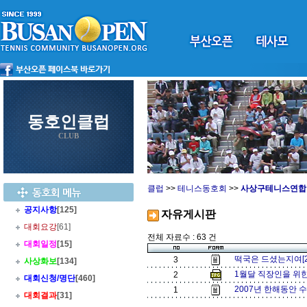
동호인클럽
CLUB
클럽
>>
테니스동호회
>>
사상구테니스연합
공지사항
[125]
자유게시판
대회요강
[61]
전체 자료수 : 63 건
대회일정
[15]
떡국은 드셨는지여[
3
사상화보
[134]
1월달 직장인을 위한
2
대회신청/명단
[460]
2007년 한해동안 
1
대회결과
[31]