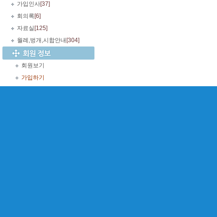
가입인사
[37]
회의록
[6]
자료실
[125]
월례,벙개,시합안내
[304]
회원보기
가입하기