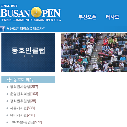
동호인클럽
CLUB
정회원사랑방
[257]
운영진회의실
[103]
정회원추천방
[35]
자유게시판
[638]
유머게시판
[281]
T&P화보/동영상
[572]