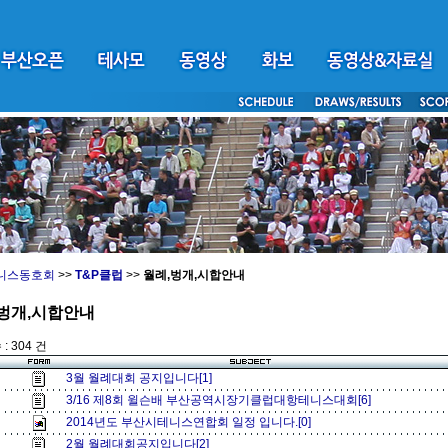
니스동호회
>>
T&P클럽
>>
월례,벙개,시합안내
벙개,시합안내
: 304 건
3월 월례대회 공지입니다[1]
3/16 제8회 윌슨배 부산공역시장기클럽대항테니스대회[6]
2014년도 부산시테니스연합회 일정 입니다.[0]
2월 월례대회공지입니다[2]