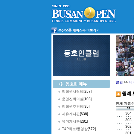
동호인클럽
CLUB
클럽
>>
테
정회원사랑방
[257]
월례,
운영진회의실
[103]
전체 자료수 
정회원추천방
[35]
304
자유게시판
[638]
303
유머게시판
[281]
302
T&P화보/동영상
[572]
301