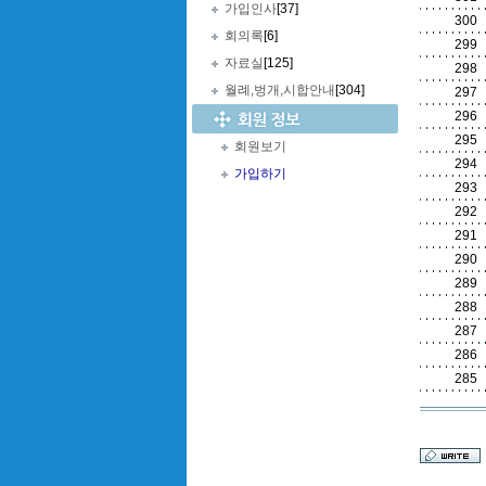
가입인사
[37]
300
회의록
[6]
299
자료실
[125]
298
월례,벙개,시합안내
[304]
297
296
295
회원보기
294
가입하기
293
292
291
290
289
288
287
286
285