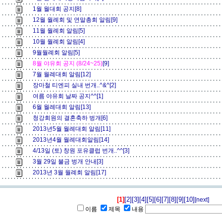
1월 월대회 공지[8]
12월 월례회 및 연말총회 알림[9]
11월 월례회 알림[5]
10월 월례회 알림[4]
9월월례회 알림[5]
8월 야유회 공지 (8/24~25)
[9]
7월 월례대회 알림[12]
장마철 티엔피 실내 번개..^&^[2]
여름 야유회 날짜 공지^^[1]
6월 월례대회 알림[13]
청강회원의 결혼축하 벙개[6]
2013년5월 월례대회 알림[11]
2013년4월 월례대회알림[14]
4/13일 (토) 창원 포유클럽 번개..^^[3]
3월 29일 불금 벙개 안내[3]
2013년 3월 월례회 알림[17]
[1]
[2]
[3]
[4]
[5]
[6]
[7]
[8]
[9]
[10]
[next]
이름
제목
내용