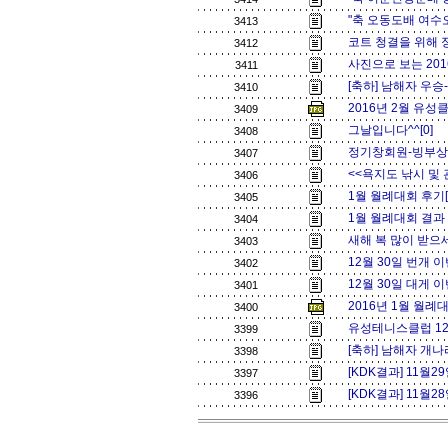
"축 오동도배 여수
3413
코트 청결을 위해 
3412
사진으로 보는 201
3411
[축하] 남해자 우
3410
2016년 2월 유성
3409
그날입니다^^[0]
3408
정기창회원-빙부상 
3407
<<욕지도 낚시 및 
3406
1월 월례대회 후기[
3405
1월 월례대회 결과 
3404
새해 복 많이 받으세
3403
12월 30일 번개 이벤
3402
12월 30일 대게 이
3401
2016년 1월 월례
3400
유성테니스클럽 12월
3399
[축하] 남해자 개
3398
[KDK결과] 11월2
3397
[KDK결과] 11월2
3396