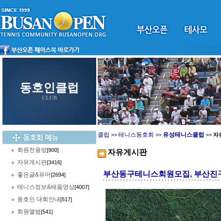
동호인클럽
CLUB
클럽
테니스동호회
유성테니스클럽
>>
>>
>>
자
회원전용방
[900]
자유게시판
자유게시판
[3416]
부산동구테니스회원모집, 부산진
좋은글&유머
[2694]
테니스정보&배움영상
[4007]
동호인 대회안내
[517]
회원앨범
[541]