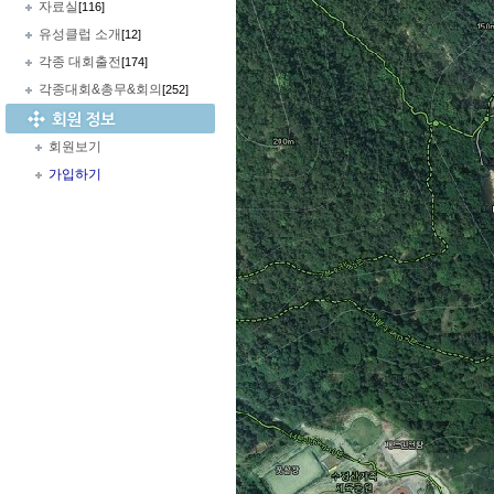
자료실
[116]
유성클럽 소개
[12]
각종 대회출전
[174]
각종대회&총무&회의
[252]
회원보기
가입하기