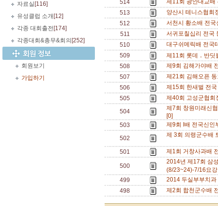
제11회 광안대교배
514
자료실
[116]
양산시 테니스협회장
513
유성클럽 소개
[12]
서천시 황소배 전국
512
각종 대회출전
[174]
서귀포칠십리 전국 
511
각종대회&총무&회의
[252]
대구쉬메릭배 전국테
510
509
제11회 롯데 ․ 반딧
회원보기
제9회 김해가야배 전국
508
제21회 김해오픈 동
507
가입하기
제15회 한새벌 전국
506
제40회 고성군협회장
505
제7회 창원미래신협 
504
[0]
제9회 I배 전국신인부
503
제 3회 의령군수배 토
502
제1회 거창사과배 전
501
2014년 제17회 
500
(8/23~24)-7/16요
2014 두실부부치과 테
499
제2회 합천군수배 전
498