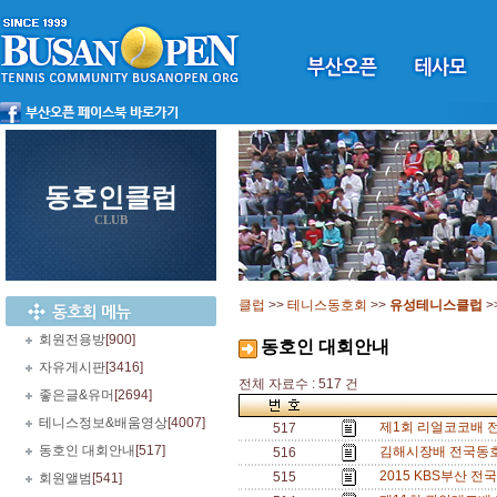
동호인클럽
CLUB
클럽
>>
테니스동호회
>>
유성테니스클럽
>
회원전용방
[900]
동호인 대회안내
자유게시판
[3416]
전체 자료수 : 517 건
좋은글&유머
[2694]
테니스정보&배움영상
[4007]
제1회 리얼코코배 전
517
동호인 대회안내
[517]
김해시장배 전국동호
516
2015 KBS부산 
515
회원앨범
[541]