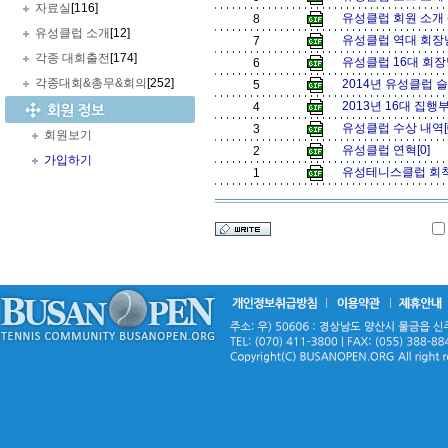
자료실
[116]
유성클럽 회원 소개 
8
유성클럽 소개
[12]
유성클럽 역대 회장님
7
각종 대회출전
[174]
유성클럽 16대 회장
6
각종대회&총무&회의
[252]
2014년 유성클럽 
5
2013년 16대 집행
4
유성클럽 수상 내역[
3
회원보기
유성클럽 연혁[0]
2
가입하기
유성테니스클럽 회칙
1