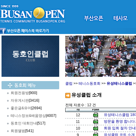
동호인클럽
CLUB
클럽
>>
테니스동호회
>>
유성테니스클럽
>
회원전용방
[900]
유성클럽 소개
자유게시판
[3416]
전체 자료수 : 12 건
좋은글&유머
[2694]
유성테니스클럽 18대
12
테니스정보&배움영상
[4007]
방문을 환영 합니다.
11
동호인 대회안내
[517]
회원 입회 절차 안내
10
회원앨범
[541]
유성클럽 코트 소개 
9