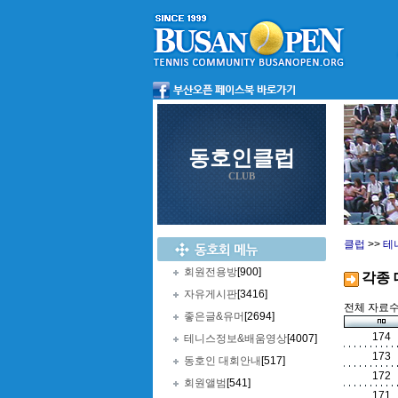
동호인클럽
CLUB
클럽
>>
테
회원전용방
[900]
각종
자유게시판
[3416]
전체 자료수 
좋은글&유머
[2694]
174
테니스정보&배움영상
[4007]
173
동호인 대회안내
[517]
172
회원앨범
[541]
171