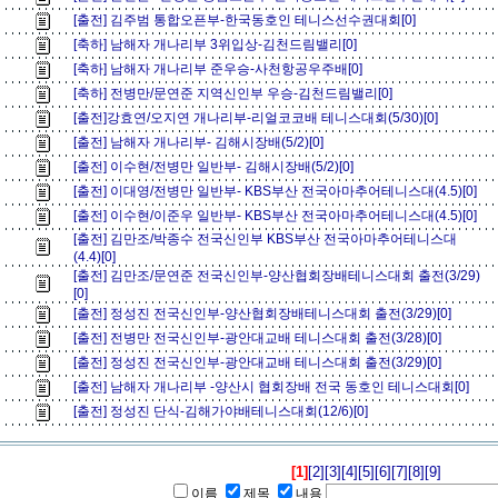
[출전] 김주범 통합오픈부-한국동호인 테니스선수권대회[0]
[축하] 남해자 개나리부 3위입상-김천드림밸리[0]
[축하] 남해자 개나리부 준우승-사천항공우주배[0]
[축하] 전병만/문연준 지역신인부 우승-김천드림밸리[0]
[출전]강효연/오지연 개나리부-리얼코코배 테니스대회(5/30)[0]
[출전] 남해자 개나리부- 김해시장배(5/2)[0]
[출전] 이수현/전병만 일반부- 김해시장배(5/2)[0]
[출전] 이대영/전병만 일반부- KBS부산 전국아마추어테니스대(4.5)[0]
[출전] 이수현/이준우 일반부- KBS부산 전국아마추어테니스대(4.5)[0]
[출전] 김만조/박종수 전국신인부 KBS부산 전국아마추어테니스대
(4.4)[0]
[출전] 김만조/문연준 전국신인부-양산협회장배테니스대회 출전(3/29)
[0]
[출전] 정성진 전국신인부-양산협회장배테니스대회 출전(3/29)[0]
[출전] 전병만 전국신인부-광안대교배 테니스대회 출전(3/28)[0]
[출전] 정성진 전국신인부-광안대교배 테니스대회 출전(3/29)[0]
[출전] 남해자 개나리부 -양산시 협회장배 전국 동호인 테니스대회[0]
[출전] 정성진 단식-김해가야배테니스대회(12/6)[0]
[1]
[2]
[3]
[4]
[5]
[6]
[7]
[8]
[9]
이름
제목
내용