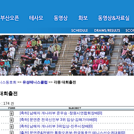
니스동호회
>>
유성테니스클럽
>>
각종 대회출전
 대회출전
: 174 건
[축하] 남해자 개나라부 준우승 -창원시연합회장배[0]
[축하] 문연준 전국신인부 3위 입상-김해가야배[0]
[축하] 남해자 개나리부 3위입상-진주시장배[0]
[출전] 문연준&전병만 통합오픈부-한국동호인 테니스선수권대회[0]