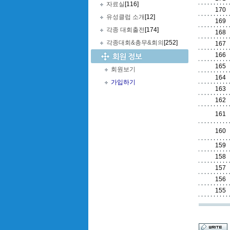
자료실
[116]
170
유성클럽 소개
[12]
169
각종 대회출전
[174]
168
각종대회&총무&회의
[252]
167
166
165
회원보기
164
가입하기
163
162
161
160
159
158
157
156
155