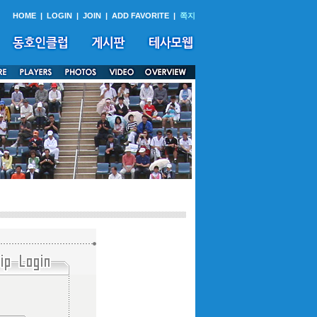
HOME
|
LOGIN
|
JOIN
|
ADD FAVORITE
|
쪽지