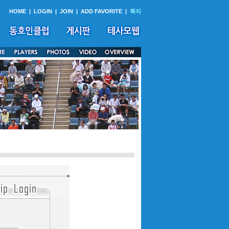
HOME
|
LOGIN
|
JOIN
|
ADD FAVORITE
|
쪽지