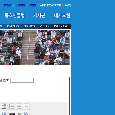
HOME
LOGIN
JOIN
쪽지
|
|
|
ADD FAVORITE
|
밀번호