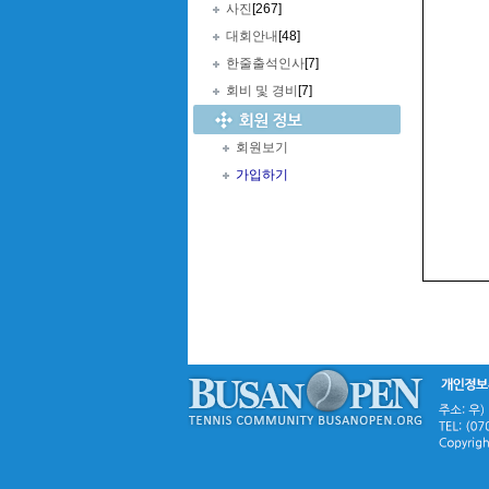
사진
[267]
대회안내
[48]
한줄출석인사
[7]
회비 및 경비
[7]
회원보기
가입하기