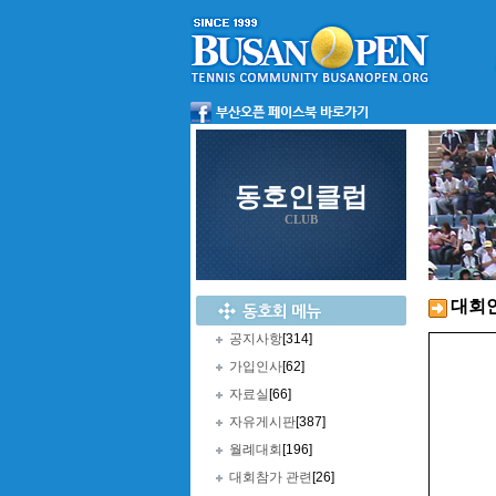
동호인클럽
CLUB
대회
공지사항
[314]
가입인사
[62]
자료실
[66]
자유게시판
[387]
월례대회
[196]
대회참가 관련
[26]