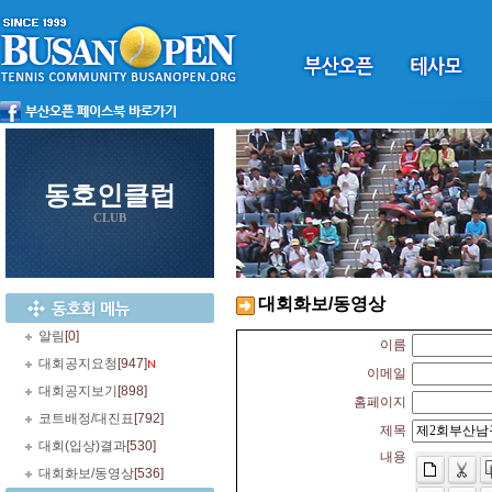
동호인클럽
CLUB
대회화보/동영상
알림
[0]
이름
대회공지요청
[947]
이메일
대회공지보기
[898]
홈페이지
코트배정/대진표
[792]
제목
대회(입상)결과
[530]
내용
대회화보/동영상
[536]