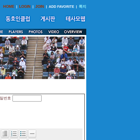
HOME
LOGIN
JOIN
쪽지
|
|
|
ADD FAVORITE
|
밀번호