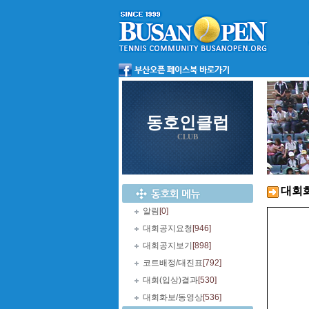
동호인클럽
CLUB
대회
알림
[0]
대회공지요청
[946]
대회공지보기
[898]
코트배정/대진표
[792]
대회(입상)결과
[530]
대회화보/동영상
[536]