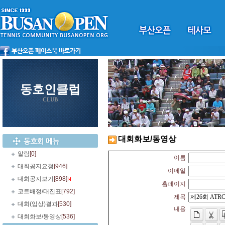
동호인클럽
CLUB
대회화보/동영상
알림
[0]
이름
대회공지요청
[946]
이메일
대회공지보기
[898]
홈페이지
코트배정/대진표
[792]
제목
대회(입상)결과
[530]
내용
대회화보/동영상
[536]