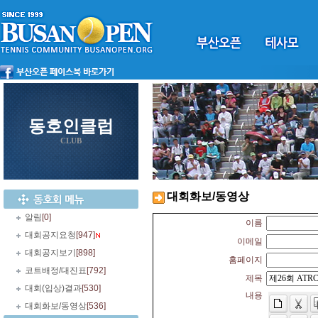
동호인클럽
CLUB
대회화보/동영상
알림
[0]
이름
대회공지요청
[947]
이메일
대회공지보기
[898]
홈페이지
코트배정/대진표
[792]
제목
대회(입상)결과
[530]
내용
대회화보/동영상
[536]