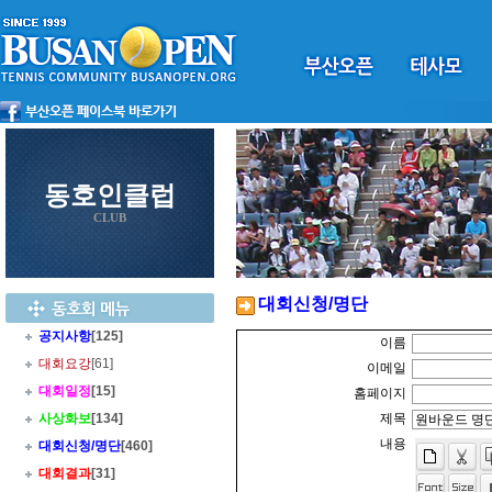
동호인클럽
CLUB
대회신청/명단
공지사항
[125]
이름
대회요강
[61]
이메일
대회일정
[15]
홈페이지
사상화보
[134]
제목
내용
대회신청/명단
[460]
대회결과
[31]