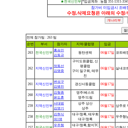
★전국신인부
*입금계좌 : 농협 351-1311-334
참가비 미입금시 조배
수정,삭제요청은 아래의 수정
전체 참가팀 : 263 팀
순번
부서
참가자
지역/클럽명
입금
홍승인
263
전국신인부
동탄센팍
06월17일
코트배정
김동규
구미도원클럽, 신
정동선
평클럽
262
지역신인부
06월17일
실내코트
김명중
구미 일구회, 테무
친
변성구
261
지역신인부
경산사동클럽
06월17일
.
김병진
김형종
영주/베스트
260
지역신인부
06월17일
.
윤도훈
영주/드림
서대범
상주 상산
259
지역신인부
06월17일
상주로
김영기
상주
김현식
대구/청록, 테우회
258
전국신인부
06월17일
우주형님
외1명
대구/청록
우주형
대구/청록,함지TC
257
전국신인부
06월17일
김현식 