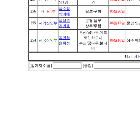
외1명
외
박수정
256
개나리부
탑.화구회
05월20일
.
박미애
박상원
문경 남부
255
지역신인부
06월17일
문경 영
김병호
상주/무함
부산/꿈나무,메트
김민철
로2, 하모니
254
전국신인부
06월16일
상주 메
윤희성
부산/꿈나무,불나
비
1
[
2
] [
3
] [
[참가자 이름]
[클럽]