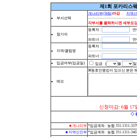
제1회 포카리스
개나리부(56팀)
마감
지역신
부서선택
각부서를 클릭하시면 세부요강
등록자 :
연락
참가자
파트너 :
연락
등록자 :
지역/클럽명
파트너 :
입금여부(입금일)
입금 (
월
일
※
동호인랭킹이 있으신 분은 
메모
신청마감: 6월 17일
◇ 
★개나리부
*입금계좌 : 농협 351-1311-337
★지역신인부
*입금계좌 : 농협 351-1311-340