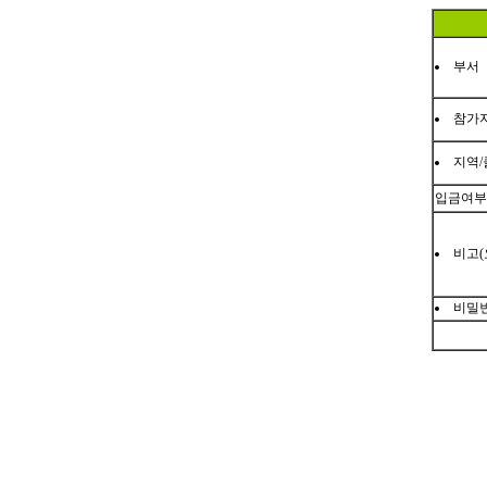
부서
참가
지역
입금여부
비고(
비밀