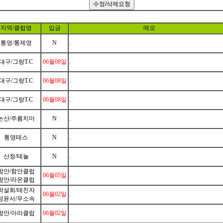
지역/클럽명
입금
메모
통영/통제영
N
.
대구/그랑T.C
06월08일
.
대구/그랑T.C
06월08일
.
대구/그랑T.C
06월08일
.
논산/주름치마
N
.
통영테스
N
.
산청/테놀
N
.
함안/함안클럽
06월05일
.
함안/라온클럽
박설희/테친자
06월02일
.
정윤서/무소속
함안/아라클럽
06월02일
.