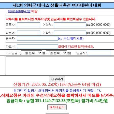
제1회 의령군 테니스 생활대축전 여자테린이 대회
여자테린이(40팀)
마감
각부서를 클릭하시면 세부요강및 입금계좌를 확인하실수 있습니다.
등록자 :
연락처 :
(ex.000-0000-0000)
파트너 :
연락처 :
(ex.000-0000-0000)
등록자 :
(ex. 부산/웹테사모)
파트너 :
클럽이 다르면 입력하세요.
입금 (
월
일) 입금자 :
신청기간: 2025. 06. 25(水) 18시(입금순 64팀 마감)
참가비 미입금시 조배정에서 제외됨을 유념하시기 바랍니다.
,삭제요청은 아래의 수정/삭제요청을 클릭하셔서 메모를 남겨주
입금계좌 : 농협 351-1240-7132-33(조현옥) 참가비:5.4만원