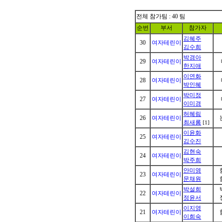
전체 참가팀 : 40 팀
순번
부서
참가자
김혜주
30
여자테린이
김수희
박경아
29
여자테린이
한지애
이연화
28
여자테린이
박인혜
박미정
27
여자테린이
이미경
허혜림
26
여자테린이
최새롬
[1]
이윤화
25
여자테린이
김수진
김현숙
24
여자테린이
박주희
안미영
23
여자테린이
문채원
박설희
22
여자테린이
정윤서
이지영
21
여자테린이
이희숙