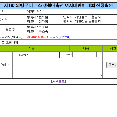
제1회 의령군 테니스 생활대축전 여자테린이 대회 신청확인
부서
여자테린이
등록자 : 선유림
연락처 : 개인정보 노출금지
참가자
파트너 : 정다정
연락처 : 개인정보 노출금지
등록자 : 무소속
지역/클럽명
파트너 : 무소속
입금여부(입금일)
입금(06월18일)
입금자(선유림)
비고(요청사항)
.
이름
내용
시간
Name :
PW :
은메모
[처음으로]