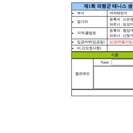
제1회 의령군 테니스 
부서
여자테린이
등록자 : 신은
참가자
파트너 : 임성
등록자 : 함양
지역/클럽명
파트너 : 산청
입금여부(입금일)
입금(06월24일
비고(요청사항)
.
이름
Name :
짧은메모