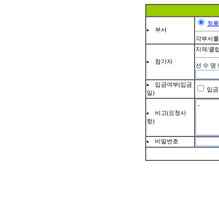
청룡
부서
각부서를
지역/클럽
참가자
선 수 명 
입금여부(입금
입금
일)
비고(요청사
항)
비밀번호