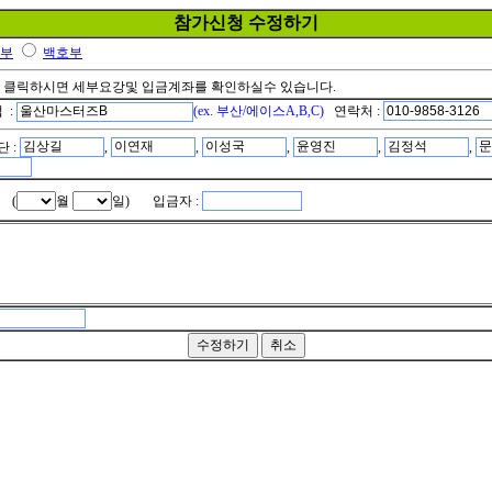
참가신청 수정하기
부
백호부
 클릭하시면 세부요강및 입금계좌를 확인하실수 있습니다.
 :
(ex. 부산/에이스A,B,C)
연락처 :
단 :
,
,
,
,
,
 (
월
일) 입금자 :