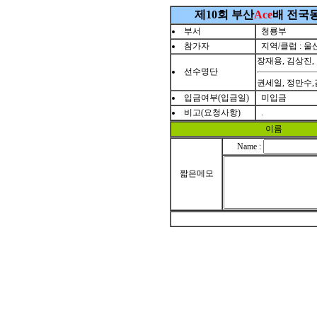
제10회 부산
Ace
배 전국
부서
청룡부
참가자
지역/클럽 : 
장재용, 김상진,
선수명단
권세일, 정만수,
입금여부(입금일)
미입금
비고(요청사항)
.
이름
Name :
짧은메모