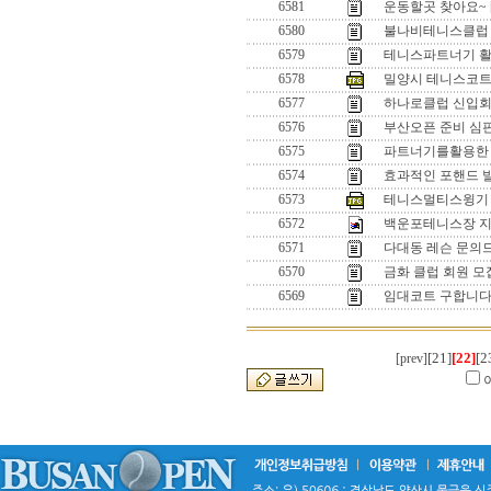
6581
운동할곳 찾아요~
6580
불나비테니스클럽
6579
테니스파트너기 
6578
밀양시 테니스코트
6577
하나로클럽 신입
6576
부산오픈 준비 심
6575
파트너기를활용한
6574
효과적인 포핸드 
6573
테니스멀티스윙기 
6572
백운포테니스장 지
6571
다대동 레슨 문의
6570
금화 클럽 회원 모
6569
임대코트 구합니다.
[21]
[22]
[2
[prev]