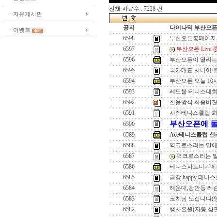
전체 자료수 : 7228 건
ㆍ자유게시판
공지
다이나믹 부산오픈[
ㆍ이벤트
6598
부산오픈홈페이지 
6597
부산오픈 Live 
6596
부산오픈이 열리는 
6595
국가대표 시니어/쥬
6594
부산오픈 오늘 10
6593
레드볼 테니스대회
6592
한울방식 최종버젼(2
6591
사직테니스클럽 
부산오픈에 돌
6590
6589
Ace테니스클럽 신
6588
역크로스라는 말에
6587
역크로스라는 
6586
테니스파트너기에서
6585
금강 happy 테니
6584
해운대,광안동 레
6583
코치님 모십니다(
6582
행사요원(자봉,심판