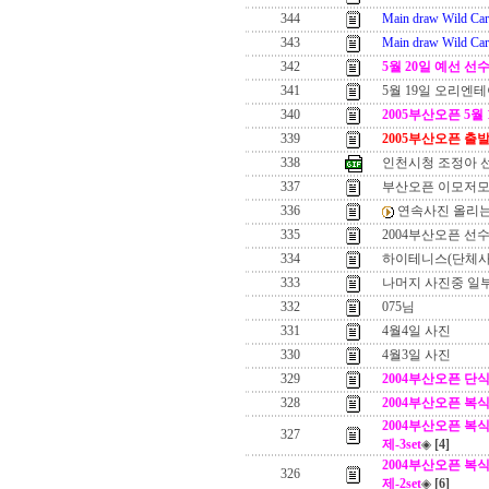
344
Main draw Wild Ca
343
Main draw Wild Car
342
5월 20일 예선 
341
5월 19일 오리엔테
340
2005부산오픈 5월
339
2005부산오픈 출
338
인천시청 조정아 
337
부산오픈 이모저
336
연속사진 올리는
335
2004부산오픈 선
334
하이테니스(단체사
333
나머지 사진중 일부.
332
075님
331
4월4일 사진
330
4월3일 사진
329
2004부산오픈 단
328
2004부산오픈 복
2004부산오픈 복식 결승
327
제-3set
◈
[4]
2004부산오픈 복식 결승
326
제-2set
◈
[6]