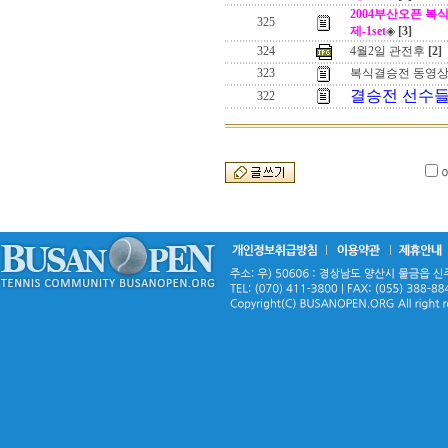
2004부산오픈 복식 결승
325
제-1set
◈
[3]
324
4월2일 관전후
[2]
323
복식결승전 동영상
결승전 선수들.
322