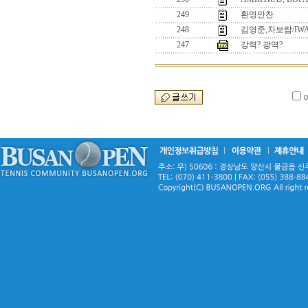
249
환영만찬
248
김영준,차보람/IWAM
247
강력? 광역?