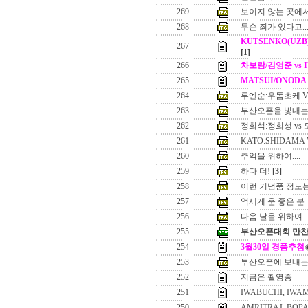
269
보이지 않는 곳에서.
268
무슨 죄가 있다고...
KUTSENKO(UZB
267
[1]
266
차보람/김영준 vs I
265
MATSUI/ONODA 
264
루엔순:우돔초케 V
263
부산오픈을 빛내는
262
정희석:정희성 vs
261
KATO:SHIDAMA
260
추억을 위하여....
259
하다 더!
[3]
258
이런 기념품 정도는 
257
억세게 운 좋은 분
256
다음 날을 위하여..
255
부산오픈대회 만찬
254
3월30일 경품추첨
253
부산오픈에 보내는
252
지금은 촬영중
251
IWABUCHI, IWA
250
AMRITRAJ, BOPA