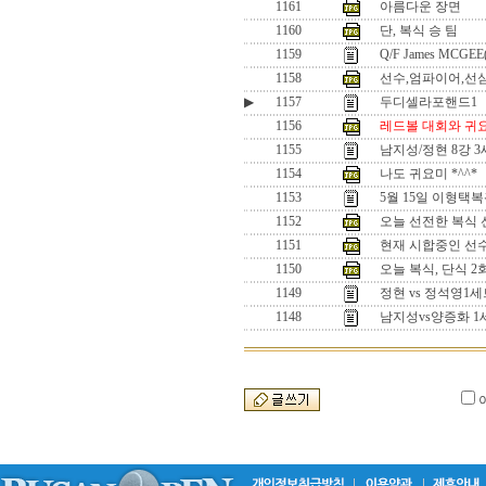
1161
아름다운 장면
1160
단, 복식 승 팀
1159
Q/F James MCGEE
1158
선수,엄파이어,선
▶
1157
두디셀라포핸드1
1156
레드볼 대회와 귀
1155
남지성/정현 8강 
1154
나도 귀요미 *^^*
1153
5월 15일 이형택
1152
오늘 선전한 복식 선수
1151
현재 시합중인 선수들
1150
오늘 복식, 단식 
1149
정현 vs 정석영
1148
남지성vs양증화 