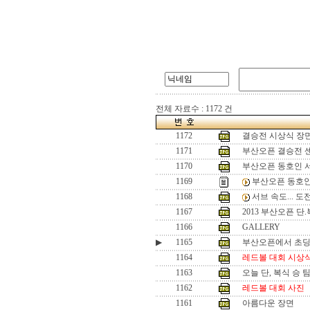
전체 자료수 : 1172 건
1172
결승전 시상식 장
1171
부산오픈 결승전 
1170
부산오픈 동호인 
1169
부산오픈 동호인
1168
서브 속도... 
1167
2013 부산오픈 단
1166
GALLERY
▶
1165
부산오픈에서 초
1164
레드볼 대회 시상
1163
오늘 단, 복식 승 
1162
레드볼 대회 사진
1161
아름다운 장면