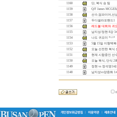
1160
단, 복식 승 팀
1159
Q/F James MCGEE
1158
선수,엄파이어,선
1157
두디셀라포핸드1
1156
레드볼 대회와 귀
1155
남지성/정현 8강 
1154
나도 귀요미 *^^*
1153
5월 15일 이형택
1152
오늘 선전한 복식 선수
1151
현재 시합중인 선수들
1150
오늘 복식, 단식 
1149
정현 vs 정석영
1148
남지성vs양증화 