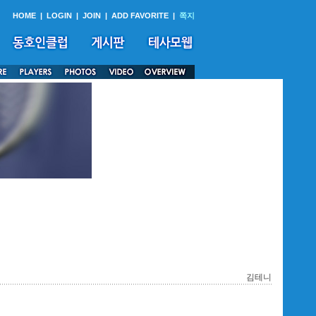
HOME
|
LOGIN
|
JOIN
|
ADD FAVORITE
|
쪽지
김테니