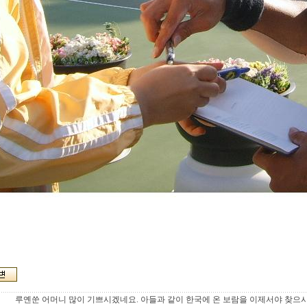
루옌쑨 어머니 많이 기쁘시겠네요. 아들과 같이 한국에 온 보람을 이제서야 찾으