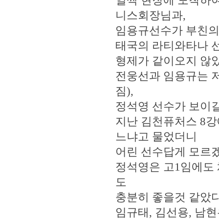
일찍 현장에 도착하
니스회장님과,
임용규선수가 부친의 
태국의 라티와타나 선
형제가 같이오지 않았
전웅선과 임용규는 저
짐),
정석영 선수가 보이길
지난 김천퓨처스 8강
느냐고 물었더니
어린 선수답게 모르겠다고
정석영은 고1임에도 
도
충분히 좋을것 같았다
임규태, 김선용, 남현