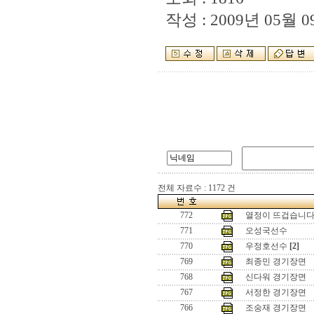
작성 : 2009년 05월 09
전체 자료수 : 1172 건
772
열정이 뜨겁습니다
771
오성국선수
770
우정호선수
[2]
769
최종민 경기장면
768
신다워 경기장면
767
서정한 경기장면
766
조숭재 경기장면