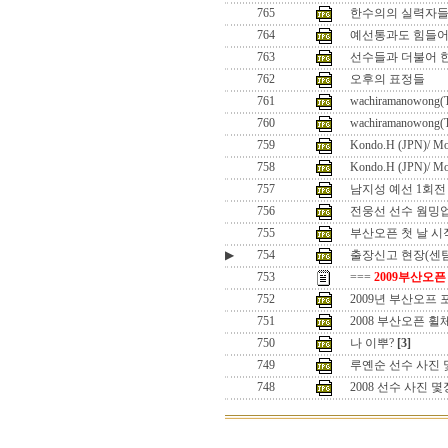
765
한수의의 실력자들이
764
예선통과도 힘들어
763
선수들과 더불어 한
762
오후의 표정들
761
wachiramanowong(
760
wachiramanowong(
759
Kondo.H (JPN)/ M
758
Kondo.H (JPN)/ M
757
남지성 예선 1회전
756
전웅선 선수 웜밍
755
부산오픈 첫 날 시
▶
754
출장신고 현장(센
753
===
2009부산오픈
752
2009년 부산오프
751
2008 부산오픈 
750
나 이뿌?
[3]
749
루옌순 선수 사진 
748
2008 선수 사진 몇장