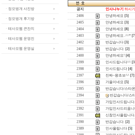
ㆍ정모벙개 사진방
공지
인사나누기
하시기 
2406
안녕하세요
[5]
ㆍ정모벙개 후기방
2405
안녕하세요
[3]
ㆍ테사모웹 큰잔치
2404
안녕하세요
[8]
2403
안녕하세요..^^*
[7
ㆍ테사모웹 운영진
2402
반갑습니다
[3]
ㆍ테사모웹 운영실
2401
반갑습니다.
[2]
2400
안녕하세요!
[4]
2399
인사드립니다^^
[3
2398
인사드립니다
[4]
2397
진짜~왕초보^^
[7]
2396
가을이네요
[5]
2395
반갑습니다/스타온
2394
반갑습니다/스타
2393
가입인사드립니다
2392
가입인사드리옵니
2391
신참인사올립니다
2390
반갑습니다.
[2]
2389
인사올립니다
[5]