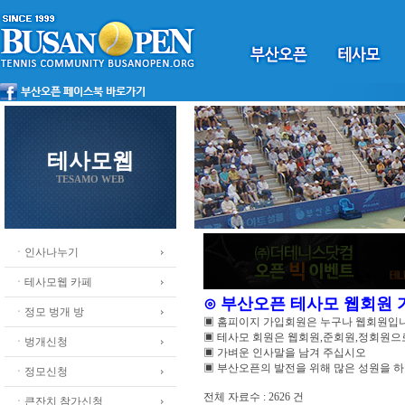
테사모웹
TESAMO WEB
ㆍ인사나누기
ㆍ테사모웹 카페
⊙ 부산오픈 테사모 웹회원
ㆍ정모 벙개 방
▣ 홈피이지 가입회원은 누구나 웹회원입
▣ 테사모 회원은 웹회원,준회원,정회원
ㆍ벙개신청
▣ 가벼운 인사말을 남겨 주십시오
▣ 부산오픈의 발전을 위해 많은 성원을 
ㆍ정모신청
전체 자료수 : 2626 건
ㆍ큰잔치 참가신청