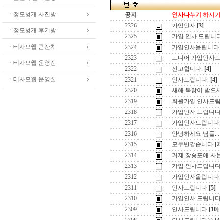
ㆍ정모벙개 사진방
공지
인사나누기
하시기 
2326
가입인사
[3]
ㆍ정모벙개 후기방
2325
가입 인사 드립니
ㆍ테사모웹 큰잔치
2324
가입인사올립니다
2323
드디어 가입인사드립
ㆍ테사모웹 운영진
2322
신고합니다.
[4]
ㆍ테사모웹 운영실
2321
인사드립니다.
[4]
2320
새해 복많이 받으
2319
회원가입 인사드림
2318
가입인사 드립니다
2317
가입인사드립니다
2316
안녕하세요 님들...
2315
모두반갑습니다
[2
2314
거제 장승포에 사는
2313
가입 인사드립니다
2312
가입인사올립니다.
2311
인사드립니다
[5]
2310
가입인사 드립니다
2309
인사드립니다
[10]