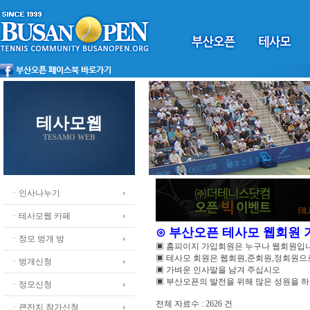
테사모웹
TESAMO WEB
ㆍ인사나누기
ㆍ테사모웹 카페
⊙ 부산오픈 테사모 웹회원
ㆍ정모 벙개 방
▣ 홈피이지 가입회원은 누구나 웹회원입
▣ 테사모 회원은 웹회원,준회원,정회원
ㆍ벙개신청
▣ 가벼운 인사말을 남겨 주십시오
▣ 부산오픈의 발전을 위해 많은 성원을 
ㆍ정모신청
전체 자료수 : 2626 건
ㆍ큰잔치 참가신청