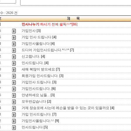
 : 2626 건
지
인사나누기
하시기 전에 필독^^*[86]
6
가입인사
[3]
5
가입 인사 드립니다
[4]
4
가입인사올립니다
[4]
3
드디어 가입인사드립니다.*^^*
[7]
2
신고합니다.
[4]
1
인사드립니다.
[4]
0
새해 복많이 받으세요
[7]
9
회원가입 인사드림니다.
[3]
8
가입인사 드립니다.
[3]
7
가입인사드립니다.
[6]
6
안녕하세요 님들...
[3]
5
모두반갑습니다
[2]
4
거제 장승포에 사는데 레슨을 받을 수 있는 곳이 있을까요
[4]
3
가입 인사드립니다.
[7]
2
가입인사올립니다.^^
[9]
1
인사드립니다
[5]