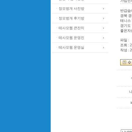
가입인
ㆍ정모벙개 사진방
반갑습
경북 경
ㆍ정모벙개 후기방
테니스 
경기도 
ㆍ테사모웹 큰잔치
좋은자료
ㆍ테사모웹 운영진
파일 :
조회 : 2
ㆍ테사모웹 운영실
작성 : 2
i