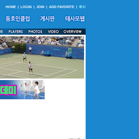
HOME
|
LOGIN
|
JOIN
|
ADD FAVORITE
|
쪽지