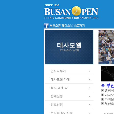
테사모웹
TESAMO WEB
ㆍ인사나누기
ㆍ테사모웹 카페
⊙ 부
ㆍ정모 벙개 방
▣ 홈피
▣ 테사모
ㆍ벙개신청
▣ 가벼운
▣ 부산오
ㆍ정모신청
ㆍ큰잔치 참가신청