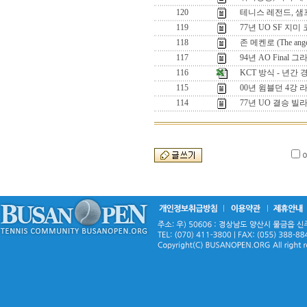
120
테니스 레전드, 
119
77년 UO SF 지
118
존 메켄로 (The angel
117
94년 AO Final
116
KCT 방식 - 년간
115
00년 윔블던 4강 
114
77년 UO 결승 빌