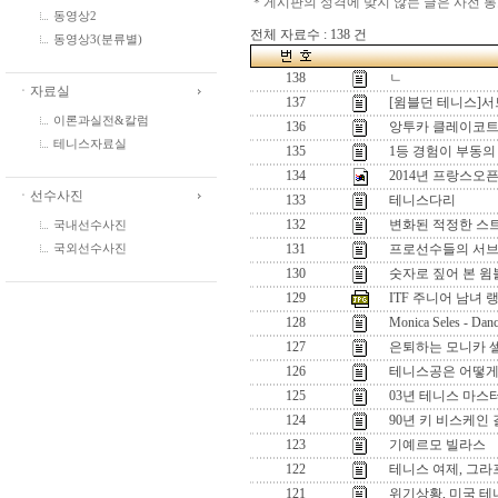
＊게시판의 성격에 맞지 않는 글은 사전 
동영상2
전체 자료수 : 138 건
동영상3(분류별)
138
ㄴ
ㆍ자료실
137
[윔블던 테니스]서
이론과실전&칼럼
136
앙투카 클레이코트
테니스자료실
135
1등 경험이 부동의
134
2014년 프랑스오
ㆍ선수사진
133
테니스다리
132
변화된 적정한 스
국내선수사진
131
프로선수들의 서
국외선수사진
130
숫자로 짚어 본 윔
129
ITF 주니어 남녀 랭킹 
128
Monica Seles - Danc
127
은퇴하는 모니카 
126
테니스공은 어떻게
125
03년 테니스 마스
124
90년 키 비스케인 
123
기예르모 빌라스
122
테니스 여제, 그라
121
위기상황, 미국 테