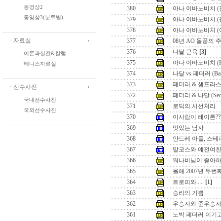
동영상2
380
아나 이바노비치 (
동영상3(분류별)
379
아나 이바노비치 (
378
아나 이바노비치 (
ㆍ자료실
377
08년 AO 돌풍의 
376
나달 근육
[3]
이론과실전&칼럼
375
아나 이바노비치 (Hon
테니스자료실
374
나달 vs 페더러 (Battle
373
페더러 & 샘프라스 (Seo
ㆍ선수사진
372
페더러 & 나달 (Seoul 
국내선수사진
371
로딕의 시선처리
국외선수사진
370
이사람이 레이튼??
369
멋있는 남자
368
안드레 아들, 스테
367
말코스와 예전여
366
워나비님이 좋아하
365
올해 2007년 두
364
트로피와.....
[1]
363
승리의 기쁨
362
우승자와 준우승
361
노박 페더러 이기