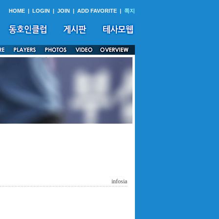
HOME
|
LOGIN
|
JOIN
|
ADD FAVORITE
|
쪽지
infosia