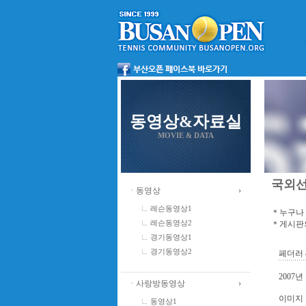
동영상&자료실
MOVIE & DATA
국외
ㆍ동영상
레슨동영상1
＊누구나 
＊게시판의
레슨동영상2
경기동영상1
경기동영상2
페더러 & 
2007
ㆍ사랑방동영상
이미지 
동영상1