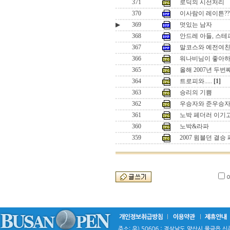
371
로딕의 시선처리
370
이사람이 레이튼??
▶
369
멋있는 남자
368
안드레 아들, 스테
367
말코스와 예전여
366
워나비님이 좋아하
365
올해 2007년 두
364
트로피와.....
[1]
363
승리의 기쁨
362
우승자와 준우승
361
노박 페더러 이기
360
노박&라파
359
2007 윔블던 결