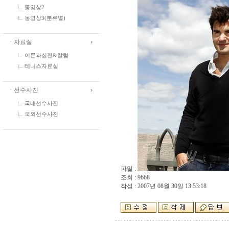
동영상2
동영상3(분류별)
ㆍ자료실
이론과실전&칼럼
테니스자료실
ㆍ선수사진
국내선수사진
국외선수사진
파일 :
조회 : 9668
작성 : 2007년 08월 30일 13:53:18