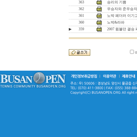
363
승리의 기쁨
362
우승자와 준우승
361
노박 페더러 이기
360
노박&라파
▶
359
2007 윔블던 결