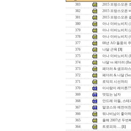
383
2015 프랑스오픈
382
2015 프랑스오픈
381
2015 프랑스오픈
380
아나 이바노비치 (
379
아나 이바노비치 (
378
아나 이바노비치 (
377
08년 AO 돌풍의 
376
나달 근육
[3]
375
아나 이바노비치 (Hon
374
나달 vs 페더러 (Battle
373
페더러 & 샘프라스 (Seo
372
페더러 & 나달 (Seoul 
371
로딕의 시선처리
370
이사람이 레이튼??
369
멋있는 남자
368
안드레 아들, 스테
367
말코스와 예전여
366
워나비님이 좋아하
365
올해 2007년 두
364
트로피와.....
[1]