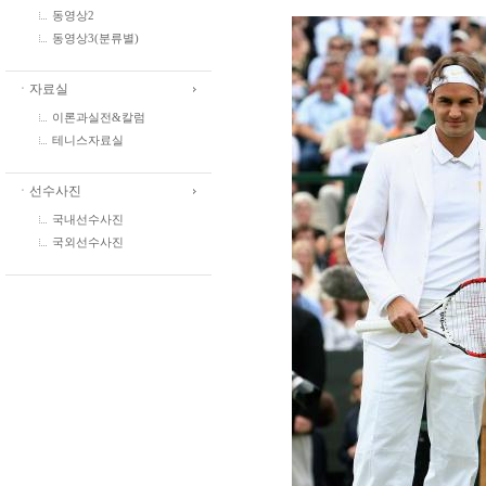
동영상2
동영상3(분류별)
ㆍ자료실
이론과실전&칼럼
테니스자료실
ㆍ선수사진
국내선수사진
국외선수사진