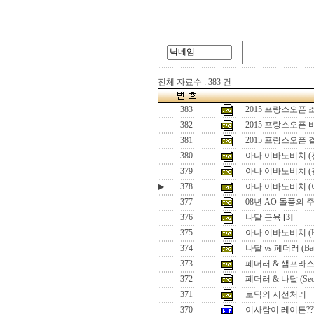
전체 자료수 : 383 건
383
2015 프랑스오픈
382
2015 프랑스오픈
381
2015 프랑스오픈
380
아나 이바노비치 (
379
아나 이바노비치 (
▶
378
아나 이바노비치 (
377
08년 AO 돌풍의 
376
나달 근육
[3]
375
아나 이바노비치 (Hon
374
나달 vs 페더러 (Battle
373
페더러 & 샘프라스 (Seo
372
페더러 & 나달 (Seoul 
371
로딕의 시선처리
370
이사람이 레이튼??