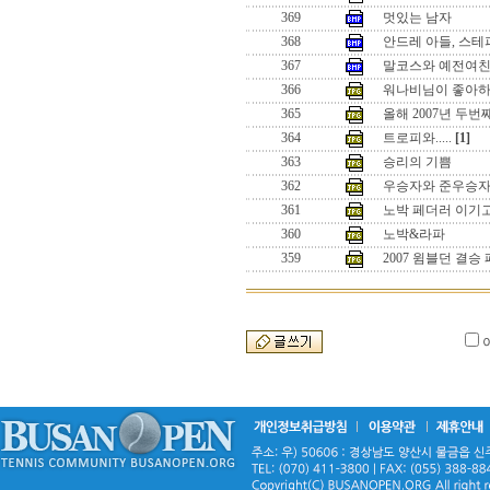
369
멋있는 남자
368
안드레 아들, 스테
367
말코스와 예전여
366
워나비님이 좋아하
365
올해 2007년 두
364
트로피와.....
[1]
363
승리의 기쁨
362
우승자와 준우승
361
노박 페더러 이기
360
노박&라파
359
2007 윔블던 결