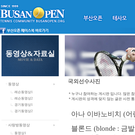
동영상&자료실
MOVIE & DATA
국외선수사진
ㆍ동영상
레슨동영상1
＊누구나 참여하는 게시판 입니다. 많은 
＊게시판의 성격에 맞지 않는 글은 사전 
레슨동영상2
경기동영상1
경기동영상2
아나 이바노비치 (어
ㆍ사랑방동영상
블론드 (blonde :
동영상1