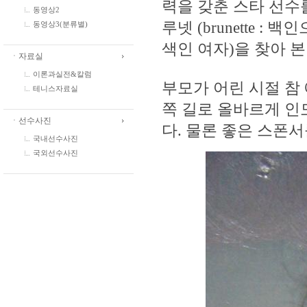
력을 갖춘 스타 선수
동영상2
루넷 (brunette
동영상3(분류별)
색인 여자)을 찾아 
ㆍ자료실
이론과실전&칼럼
부모가 어린 시절 참
테니스자료실
쪽 길로 올바르게 인
ㆍ선수사진
다. 물론 좋은 스폰
국내선수사진
국외선수사진