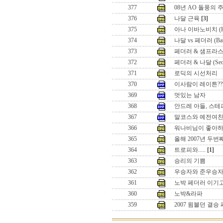
377
08년 AO 돌풍의 
376
나달 근육
[3]
375
아나 이바노비치 (Hon
374
나달 vs 페더러 (Battle
373
페더러 & 샘프라스 (Seo
372
페더러 & 나달 (Seoul 
371
로딕의 시선처리
370
이사람이 레이튼??
369
멋있는 남자
368
안드레 아들, 스테
367
말코스와 예전여
366
워나비님이 좋아하
365
올해 2007년 두
364
트로피와.....
[1]
363
승리의 기쁨
362
우승자와 준우승
361
노박 페더러 이기
360
노박&라파
359
2007 윔블던 결