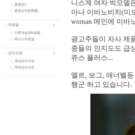
니스계 여자 빅모델은
동영상2
아나 이바노비치(미모+
동영상3(분류별)
woman 메인에 이바
ㆍ자료실
이론과실전&칼럼
광고주들이 자사 제품
테니스자료실
중들의 인지도도 급상
ㆍ선수사진
쥬스 플러스...
국내선수사진
국외선수사진
엘르, 보그, 애너벨
행군 하고 있습니다.