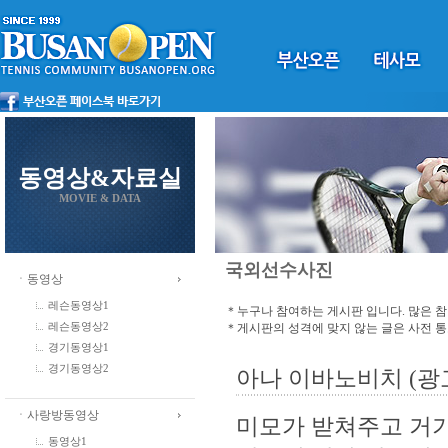
동영상&자료실
MOVIE & DATA
국외선수사진
ㆍ동영상
레슨동영상1
＊누구나 참여하는 게시판 입니다. 많은 
＊게시판의 성격에 맞지 않는 글은 사전 
레슨동영상2
경기동영상1
경기동영상2
아나 이바노비치 (광
ㆍ사랑방동영상
미모가 받쳐주고 거
동영상1