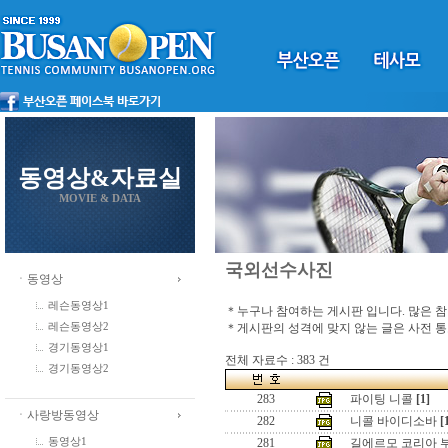
동영상&자료실
MOVIE & DATA
국외선수사진
ㆍ동영상
레슨동영상1
＊누구나 참여하는 게시판 입니다. 많은 
＊게시판의 성격에 맞지 않는 글은 사전 
레슨동영상2
경기동영상1
전체 자료수 : 383 건
경기동영상2
283
파이팅 니콜
[1]
ㆍ사랑방동영상
282
니콜 바이디소바
[
동영상1
281
길에르모 코리아 