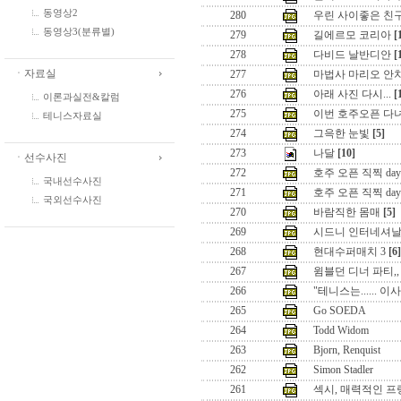
동영상2
280
우린 사이좋은 친
동영상3(분류별)
279
길에르모 코리아
[
278
다비드 날반디안
[
ㆍ자료실
277
마법사 마리오 안
276
아래 사진 다시...
[
이론과실전&칼럼
275
이번 호주오픈 다
테니스자료실
274
그윽한 눈빛
[5]
273
나달
[10]
ㆍ선수사진
272
호주 오픈 직찍 day
국내선수사진
271
호주 오픈 직찍 day
국외선수사진
270
바람직한 몸매
[5]
269
시드니 인터네셔날 
268
현대수퍼매치 3
[6]
267
윔블던 디너 파티,,
266
"테니스는...... 
265
Go SOEDA
264
Todd Widom
263
Bjorn, Renquist
262
Simon Stadler
261
섹시, 매력적인 프