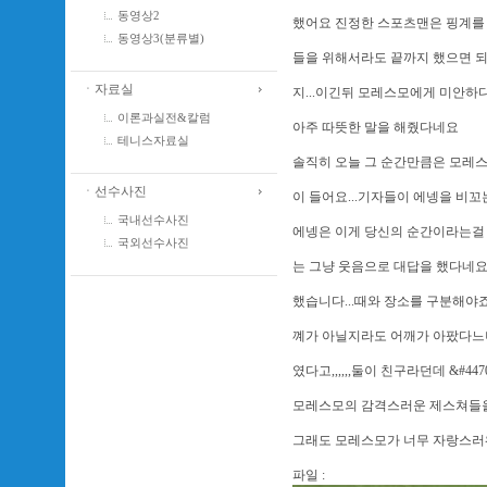
동영상2
했어요 진정한 스포츠맨은 핑계를 대
동영상3(분류별)
들을 위해서라도 끝까지 했으면 되
ㆍ자료실
지...이긴뒤 모레스모에게 미안하
이론과실전&칼럼
아주 따뜻한 말을 해줬다네요
테니스자료실
솔직히 오늘 그 순간만큼은 모레
ㆍ선수사진
이 들어요...기자들이 에넹을 비
국내선수사진
에넹은 이게 당신의 순간이라는걸 
국외선수사진
는 그냥 웃음으로 대답을 했다네요..
했습니다...때와 장소를 구분해야
꼐가 아닐지라도 어깨가 아팠다느니
였다고,,,,,,둘이 친구라던데 &#44
모레스모의 감격스러운 제스쳐들을
그래도 모레스모가 너무 자랑스러
파일 :