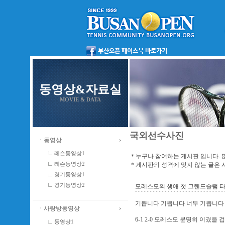
동영상&자료실
MOVIE & DATA
국외선수사진
ㆍ동영상
레슨동영상1
＊누구나 참여하는 게시판 입니다. 
＊게시판의 성격에 맞지 않는 글은
레슨동영상2
경기동영상1
경기동영상2
모레스모의 생애 첫 그랜드슬램 타이
기쁩니다 기쁩니다 너무 기쁩니다 
ㆍ사랑방동영상
6-1 2-0 모레스모 분명히 이겼을
동영상1