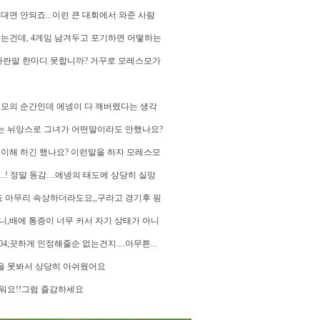
면 안되죠...이런 큰 대회에서 와준 사람
는건데, 4게임 남겨두고 포기하면 어떻하는
다란말 한마디 못합니까? 거꾸로 모레스모가
스모의 순간인데 에넹이 다 깨버렸다는 생각
꼬는 뉘앙스로 그녀가 어떤말이라도 안했나요?
이해 하긴 했나요? 이런말을 하자 모레스모
! 정말 동감....에넹의 태도에 상당히 실망
죠 아무리 속상하더라도요,,구라고 경기후 핑
,배에 통증이 너무 커서 자기 상태가 아니
704;끗하게 인정해줄순 없는건지....아무튼...
 못봐서 상당히 아쉬웠어요
워요!!그럼 즐감하세요