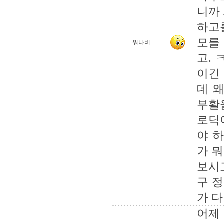
니까
하고를
모를
워나비
고.
이긴
데 
부활
로딕
야 
가 뭐
보시
구 
가 다
어제