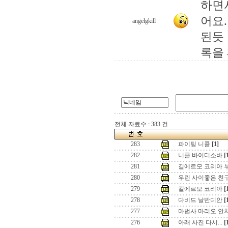
하면서
어요
angelgkill
된듯 
록을
전체 자료수 : 383 건
283
파이팅 니콜
[1]
282
니콜 바이디소바
[
281
길에르모 코리아 
280
우린 사이좋은 친
279
길에르모 코리아
[
278
다비드 날반디안
[
277
마법사 마리오 안
276
아래 사진 다시...
[