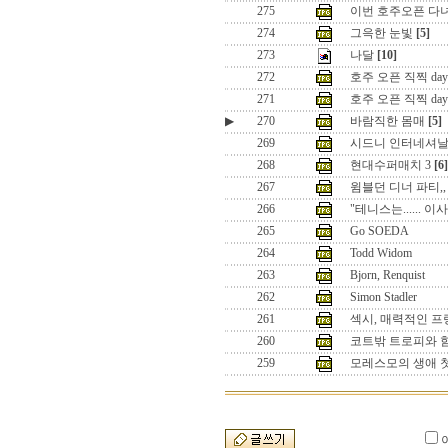
275
이번 호주오픈 다
274
그윽한 눈빛
[5]
273
나달
[10]
272
호주 오픈 직찍 day
271
호주 오픈 직찍 day
▶
270
바람직한 몸매
[5]
269
시드니 인터네셔날 
268
현대수퍼매치 3
[6]
267
윔블던 디너 파티,,
266
"테니스는...... 
265
Go SOEDA
264
Todd Widom
263
Bjorn, Renquist
262
Simon Stadler
261
섹시, 매력적인 프
260
코트밖 트로피와 
259
모레스모의 생애 첫