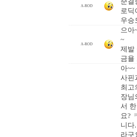
준결
A-ROD
로딕이
우승
으아
~
A-ROD
제발 
금욜 
아~~
사핀
최고
장님
서 
요?
니다
라구요