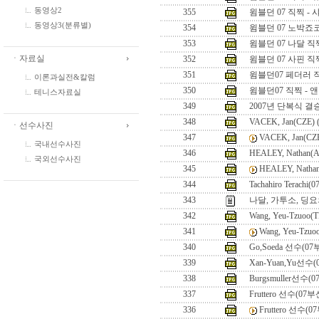
동영상2
355
윔블던 07 직찍 -
동영상3(분류별)
354
윔블던 07 노박죠
353
윔블던 07 나달 직
ㆍ자료실
352
윔블던 07 사핀 직
351
윔블던07 페더러 
이론과실전&칼럼
350
윔블던07 직찍 - 
테니스자료실
349
2007년 단복식 
348
VACEK, Jan(CZE
ㆍ선수사진
347
VACEK, Jan(C
국내선수사진
346
HEALEY, Nathan
국외선수사진
345
HEALEY, Nath
344
Tachahiro Terach
343
나달, 가투소, 딩요
342
Wang, Yeu-Tzuoo(T
341
Wang, Yeu-Tzuo
340
Go,Soeda 선수(0
339
Xan-Yuan,Yu선수
338
Burgsmuller선수
337
Fruttero 선수(07
336
Fruttero 선수(