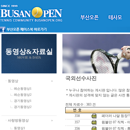
동영상&자료실
MOVIE & DATA
국외선수사진
ㆍ동영상
레슨동영상1
＊누구나 참여하는 게시판 입니다. 많은 
＊게시판의 성격에 맞지 않는 글은 사전 
레슨동영상2
경기동영상1
전체 자료수 : 383 건
경기동영상2
358
페더러 나달 등장!!
ㆍ사랑방동영상
357
윔블던 07 직찍 -
동영상1
356
윔블던 07 직찍 - 