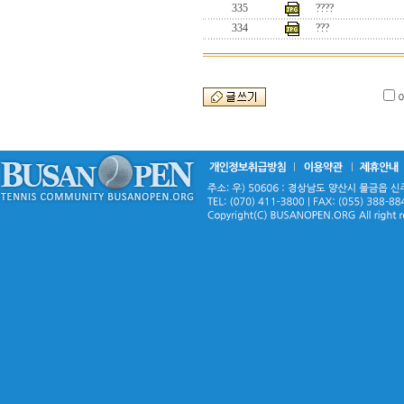
335
????
334
???