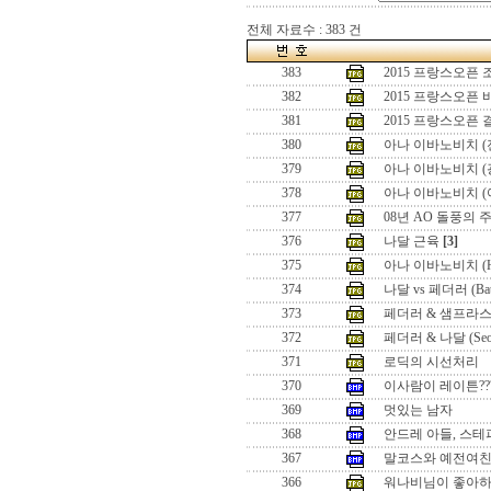
전체 자료수 : 383 건
383
2015 프랑스오픈
382
2015 프랑스오픈
381
2015 프랑스오픈
380
아나 이바노비치 (
379
아나 이바노비치 (
378
아나 이바노비치 (
377
08년 AO 돌풍의 
376
나달 근육
[3]
375
아나 이바노비치 (Hon
374
나달 vs 페더러 (Battle
373
페더러 & 샘프라스 (Seo
372
페더러 & 나달 (Seoul 
371
로딕의 시선처리
370
이사람이 레이튼??
369
멋있는 남자
368
안드레 아들, 스테
367
말코스와 예전여
366
워나비님이 좋아하