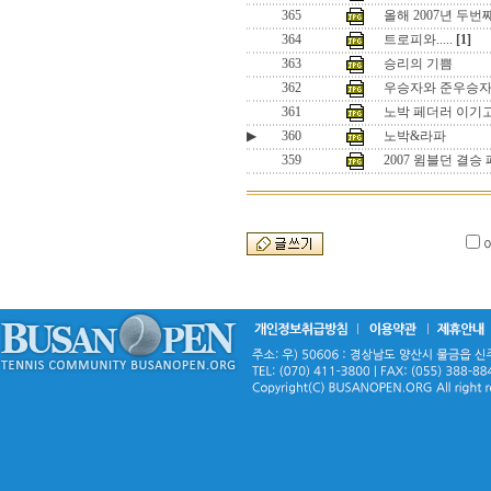
365
올해 2007년 두
364
트로피와.....
[1]
363
승리의 기쁨
362
우승자와 준우승
361
노박 페더러 이기
▶
360
노박&라파
359
2007 윔블던 결