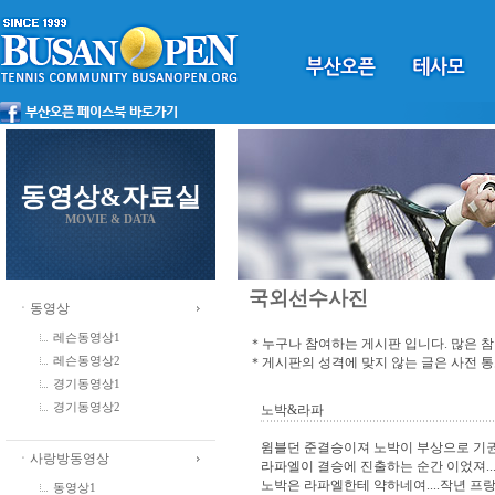
동영상&자료실
MOVIE & DATA
국외선수사진
ㆍ동영상
레슨동영상1
＊누구나 참여하는 게시판 입니다. 많은 
＊게시판의 성격에 맞지 않는 글은 사전 
레슨동영상2
경기동영상1
경기동영상2
노박&라파
윔블던 준결승이져 노박이 부상으로 기
ㆍ사랑방동영상
라파엘이 결승에 진출하는 순간 이었져..
노박은 라파엘한테 약하네여....작년 프
동영상1