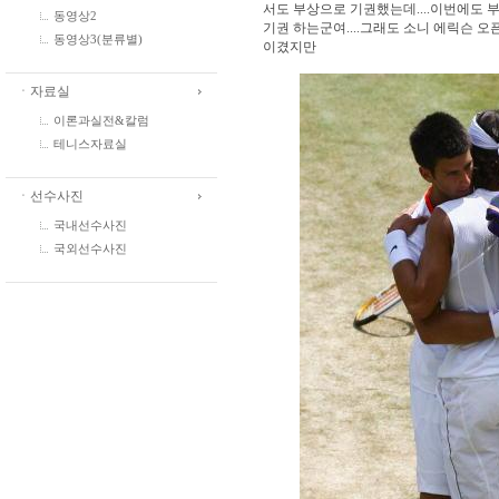
서도 부상으로 기권했는데....이번에도 
동영상2
기권 하는군여....그래도 소니 에릭슨 
동영상3(분류별)
이겼지만
ㆍ자료실
이론과실전&칼럼
테니스자료실
ㆍ선수사진
국내선수사진
국외선수사진